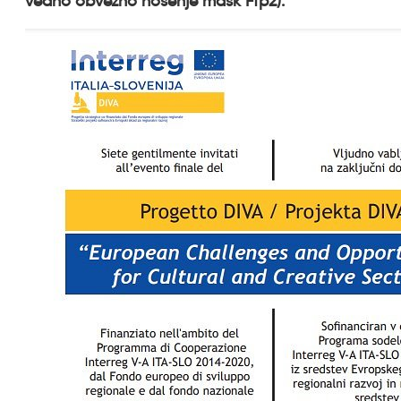
vedno obvezno nošenje mask Ffp2).