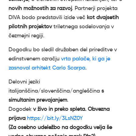
novih možnostih za razvoj
. Partnerji projekta
DIVA bodo predstavili izide več
kot dvajsetih
pilotnih projektov
triletnega sodelovanja v
čezmejni regiji.
Dogodku bo sledil družaben del prireditve v
edinstvenem ozračju
vrta palače, ki ga je
zasnoval arhitekt Carlo Scarpa
.
Delovni jeziki
italijanščina/slovenščina/angleščina
s
simultanim prevajanjem
.
Dogodek
v živo in preko spleta. Obvezna
prijava
https://bit.ly/3LsNZ0Y
(Za osebno udeležbo na dogodku velja še