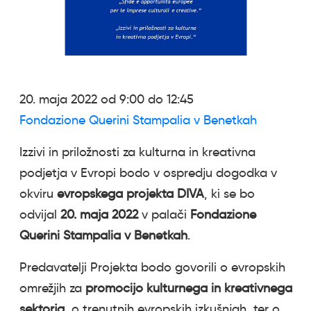
20. maja 2022 od 9:00 do 12:45
Fondazione Querini Stampalia v Benetkah
Izzivi in priložnosti za kulturna in kreativna
podjetja v Evropi bodo v ospredju dogodka v
okviru
evropskega projekta DIVA
, ki se bo
odvijal
20. maja 2022
v palači
Fondazione
Querini Stampalia v Benetkah
.
Predavatelji Projekta bodo govorili o evropskih
omrežjih za
promocijo kulturnega in kreativnega
sektorja
, o trenutnih evropskih izkušnjah, ter o