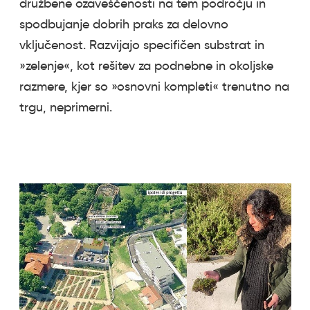
družbene ozaveščenosti na tem področju in
spodbujanje dobrih praks za delovno
vključenost. Razvijajo specifičen substrat in
»zelenje«, kot rešitev za podnebne in okoljske
razmere, kjer so »osnovni kompleti« trenutno na
trgu, neprimerni.