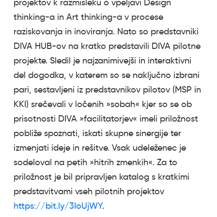
projektov k razmisleku o vpeljavi Design
thinking-a in Art thinking-a v procese
raziskovanja in inoviranja. Nato so predstavniki
DIVA HUB-ov na kratko predstavili DIVA pilotne
projekte. Sledil je najzanimivejši in interaktivni
del dogodka, v katerem so se naključno izbrani
pari, sestavljeni iz predstavnikov pilotov (MSP in
KKI) srečevali v ločenih »sobah« kjer so se ob
prisotnosti DIVA »facilitatorjev« imeli priložnost
pobliže spoznati, iskati skupne sinergije ter
izmenjati ideje in rešitve. Vsak udeleženec je
sodeloval na petih »hitrih zmenkih«. Za to
priložnost je bil pripravljen katalog s kratkimi
predstavitvami vseh pilotnih projektov
https://bit.ly/3IoUjWY
.