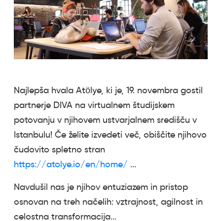
Najlepša hvala Atӧlye, ki je, 19. novembra gostil
partnerje DIVA na virtualnem študijskem
potovanju v njihovem ustvarjalnem središču v
Istanbulu! Če želite izvedeti več, obiščite njihovo
čudovito spletno stran
https://atolye.io/en/home/
...
Navdušil nas je njihov entuziazem in pristop
osnovan na treh načelih: vztrajnost, agilnost in
celostna transformacija...