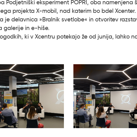
 pa Podjetniški eksperiment POPRI, oba namenjena š
ga projekta X-mobil, nad katerim bo bdel Xcenter. Vsi
ila je delavnica »Bralnik svetlobe« in otvoritev razs
 galerije in e-hiše.
dogodkih, ki v Xcentru potekajo že od junija, lahko n