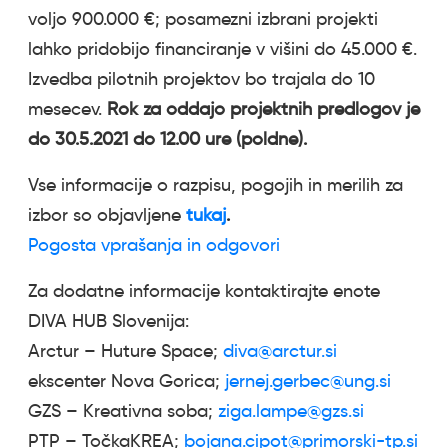
voljo 900.000 €; posamezni izbrani projekti
lahko pridobijo financiranje v višini do 45.000 €.
Izvedba pilotnih projektov bo trajala do 10
mesecev.
Rok za oddajo projektnih predlogov je
do 30.5.2021 do 12.00 ure (poldne).
Vse informacije o razpisu, pogojih in merilih za
izbor so objavljene
tukaj
.
Pogosta vprašanja in odgovori
Za dodatne informacije kontaktirajte enote
DIVA HUB Slovenija:
Arctur – Huture Space;
diva@arctur.si
ekscenter Nova Gorica;
jernej.gerbec@ung.si
GZS – Kreativna soba;
ziga.lampe@gzs.si
PTP – TočkaKREA;
bojana.cipot@primorski-tp.si